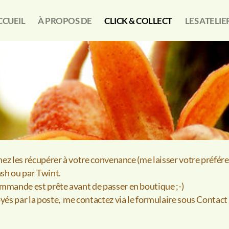
CCUEIL
À PROPOS DE
CLICK & COLLECT
LES ATELIE
venez les récupérer à votre convenance (me laisser votre préf
ash ou par Twint.
ommande est prête avant de passer en boutique ;-)
yés par la poste, me contactez via le formulaire sous Contact