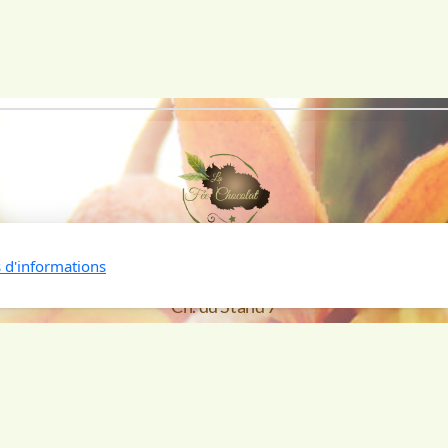
s d'informations
La Fée Chocolat
Ch. du Stand 7
1908 Riddes / VS
Copyright, tous droits réservés