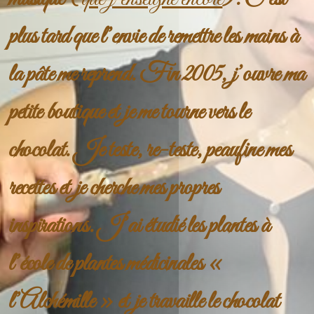
plus tard que l’envie de remettre les mains à
la pâte me reprend. Fin 2005, j’ouvre ma
petite boutique et je me tourne vers le
chocolat. Je teste, re-teste, peaufine mes
recettes et je cherche mes propres
inspirations. J’ai étudié les plantes à
l’école de plantes médicinales «
l’Alchémille » et je travaille le chocolat