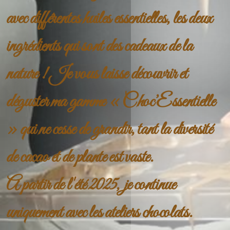
avec différentes huiles essentielles, les deux
ingrédients qui sont des cadeaux de la
nature ! Je vous laisse découvrir et
déguster ma gamme « Choc’Essentielle
» qui ne cesse de grandir, tant la diversité
de cacao et de plante est vaste.
A partir de l'été 2025, je continue
uniquement avec les ateliers chocolats.