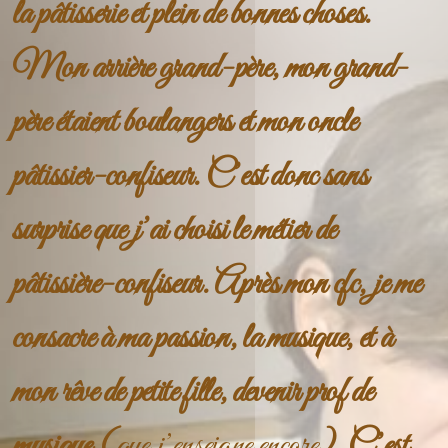
la pâtisserie et plein de bonnes choses.
Mon arrière grand-père, mon grand-
père étaient boulangers et mon oncle
pâtissier-confiseur. C’est donc sans
surprise que j’ai choisi le métier de
pâtissière-confiseur. Après mon cfc, je me
consacre à ma passion, la musique, et à
mon rêve de petite fille, devenir prof de
musique (
que j’enseigne encore
). C’est